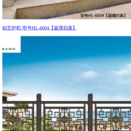
铝艺护栏-型号HL-6004【返璞归真】