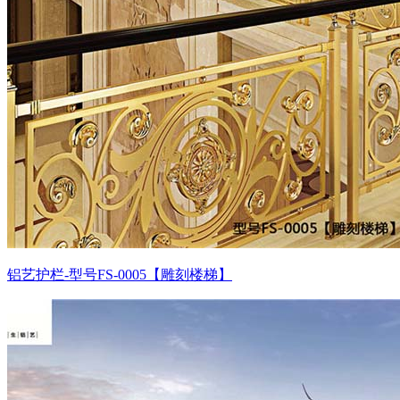
铝艺护栏-型号FS-0005【雕刻楼梯】