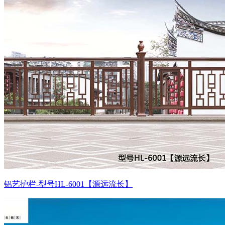
铝艺护栏-型号HL-6001【源远流长】