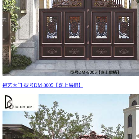
铝艺大门-型号DM-8005【喜上眉梢】