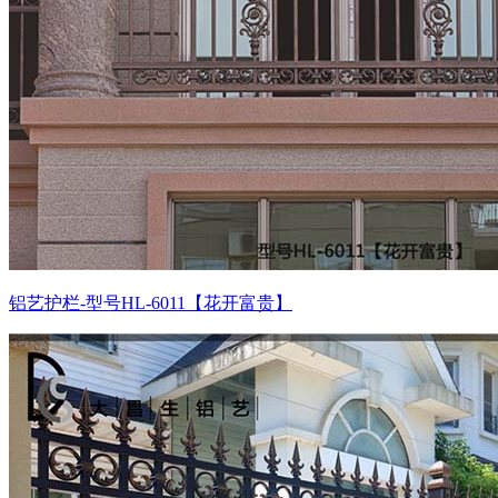
铝艺护栏-型号HL-6011【花开富贵】