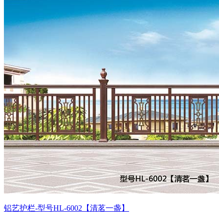
铝艺护栏-型号HL-6002【清茗一盏】