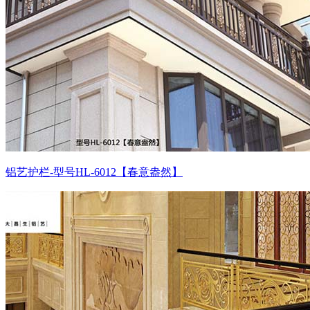
铝艺护栏-型号HL-6012【春意盎然】