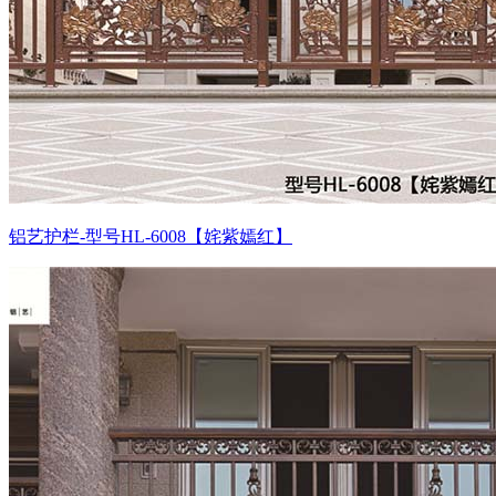
铝艺护栏-型号HL-6008【姹紫嫣红】