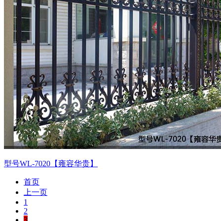
型号WL-7020【雍容华贵】
首页
上一页
1
2
3