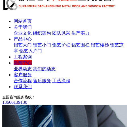
网站首页
关于我们
企业文化
组织架构
团队风采
生产实力
产品中心
铝艺大门
铝艺小门
铝艺护栏
铝艺围栏
铝艺楼梯
铝艺凉
亭
铝艺入户门
工程案例
新闻中心
业界动态
我们的动态
客户服务
合作流程
售后服务
工艺流程
联系我们
全国咨询服务热线：
13666139130