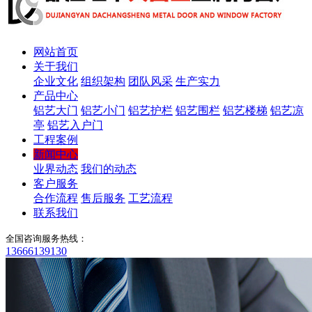
网站首页
关于我们
企业文化
组织架构
团队风采
生产实力
产品中心
铝艺大门
铝艺小门
铝艺护栏
铝艺围栏
铝艺楼梯
铝艺凉
亭
铝艺入户门
工程案例
新闻中心
业界动态
我们的动态
客户服务
合作流程
售后服务
工艺流程
联系我们
全国咨询服务热线：
13666139130